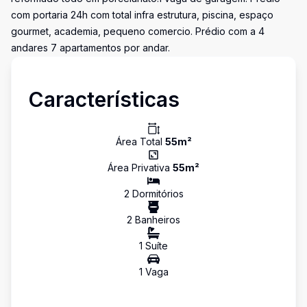
com portaria 24h com total infra estrutura, piscina, espaço
gourmet, academia, pequeno comercio. Prédio com a 4
andares 7 apartamentos por andar.
Características
Área Total
55
m²
Área Privativa
55
m²
2
Dormitório
s
2
Banheiro
s
1
Suíte
1
Vaga