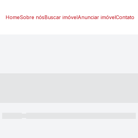
Home
Sobre nós
Buscar imóvel
Anunciar imóvel
Contato
----- ---- ---- -- ----
----- -----
----- ----- -- ------ ---- ---- -- ----- ----- ----- --- ------