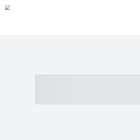
----- ----- -- -
- ------