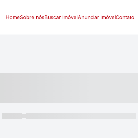
Home
Sobre nós
Buscar imóvel
Anunciar imóvel
Contato
----- ---- ---- -- ----
----- -----
----- ----- -- ------ ---- ---- -- ----- ----- ----- --- ------