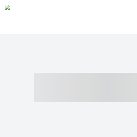
----- ----- -- -
- ------