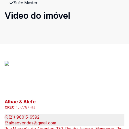
Suíte Master
Video do imóvel
Albae & Alefe
CRECI:
J-7787-RJ
(21) 96015-6592
albaevendas@gmail.com
Rua Marquês de Abrantes, 170, Rio de Janeiro, Flamengo, Rio