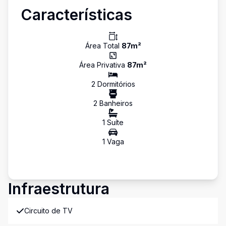
Características
Área Total
87
m²
Área Privativa
87
m²
2
Dormitório
s
2
Banheiro
s
1
Suíte
1
Vaga
Infraestrutura
Circuito de TV