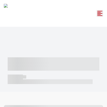
----- ----- -- ------ ---- ---- -- ----- -----
----- --- ------
----- -----
----- ----- -- ------ ---- ---- -- ----- ----- ----- --- ------