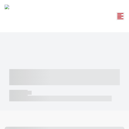
----- ----- -- ------ ---- ---- -- ----- -----
----- --- ------
----- -----
----- ----- -- ------ ---- ---- -- ----- ----- ----- --- ------